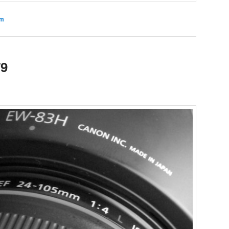
am
79