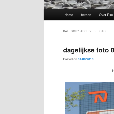
M
Home
fietsen
Over Pim
a
i
n
CATEGORY ARCHIVES:
FOTO
m
e
dagelijkse foto 
n
u
Posted on
04/06/2010
H