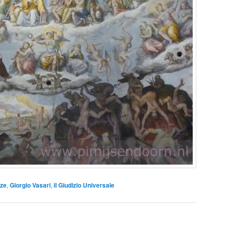
nze
,
Giorgio Vasari
,
il Giudizio Universale