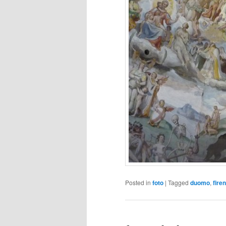
Posted in
foto
|
Tagged
duomo
,
fire