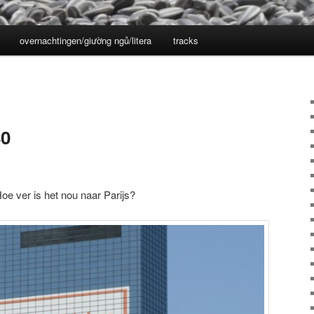
overnachtingen/giường ngủ/litera
tracks
80
oe ver is het nou naar Parijs?