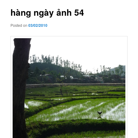
u
s
t
hàng ngày ảnh 54
n
a
Posted on
03/02/2010
v
i
g
a
t
i
o
n